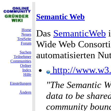
Semantic Web
Home
Das
SemanticWeb
i
Neues
TestSeite
Wide Web Consorti
Forum
automatisierten Nu
Suchen
Teilnehmer
Communities
Ordner
http://www.w3.
Index
Hilfe
"The Semantic W
Einstellungen
Ändern
data to be share
community bounda