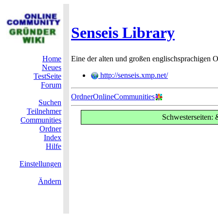
Senseis Library
Home
Eine der alten und großen englischsprachigen O
Neues
http://senseis.xmp.net/
TestSeite
Forum
OrdnerOnlineCommunities
Suchen
Teilnehmer
Schwesterseiten:
Communities
Ordner
Index
Hilfe
Einstellungen
Ändern