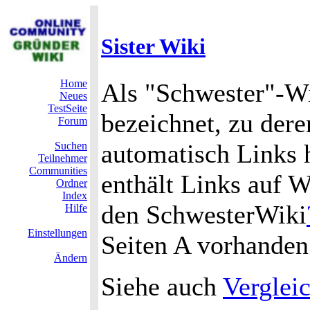
Sister Wiki
Home
Als "Schwester"-Wi
Neues
TestSeite
bezeichnet, zu der
Forum
automatisch Links h
Suchen
Teilnehmer
Communities
enthält Links auf
Ordner
Index
den SchwesterWiki
Hilfe
Einstellungen
Seiten A vorhanden
Ändern
Siehe auch
Verglei