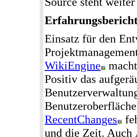
Source steht weite
Erfahrungsberich
Einsatz für den En
Projektmanagement
WikiEngine
macht 
Positiv das aufgerä
Benutzerverwaltun
Benutzeroberfläche 
RecentChanges
feh
und die Zeit. Auc