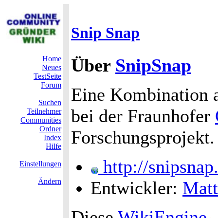
Snip Snap
Home
Über
SnipSnap
Neues
TestSeite
Forum
Eine Kombination a
Suchen
bei der Fraunhofer
Teilnehmer
Communities
Ordner
Forschungsprojekt.
Index
Hilfe
http://snipsnap.
Einstellungen
Ändern
Entwickler:
Matt
Diese
WikiEngine