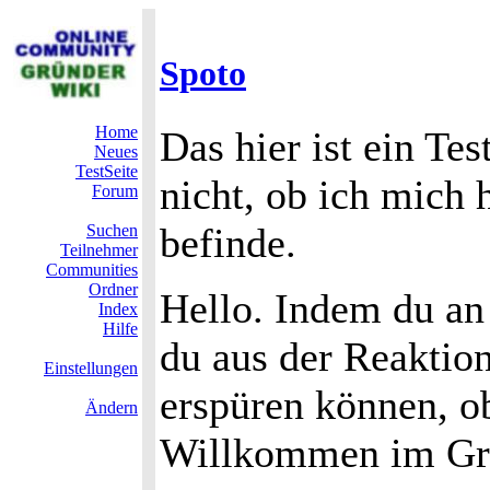
Spoto
Home
Das hier ist ein Te
Neues
TestSeite
nicht, ob ich mich 
Forum
befinde.
Suchen
Teilnehmer
Communities
Ordner
Hello. Indem du an
Index
Hilfe
du aus der Reaktio
Einstellungen
erspüren können, ob 
Ändern
Willkommen im Grü