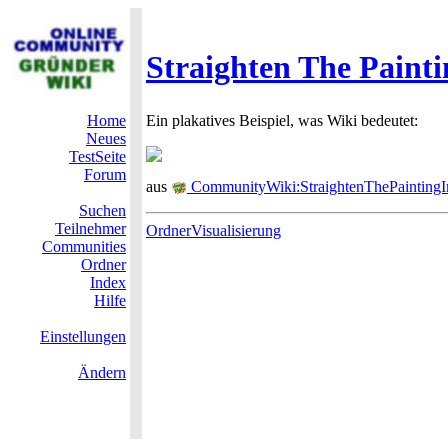
Straighten The Painti
Home
Ein plakatives Beispiel, was Wiki bedeutet:
Neues
TestSeite
Forum
aus
CommunityWiki:StraightenThePainting
Suchen
Teilnehmer
OrdnerVisualisierung
Communities
Ordner
Index
Hilfe
Einstellungen
Ändern