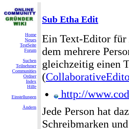
Sub Etha Edit
Home
Ein Text-Editor fü
Neues
TestSeite
dem mehrere Perso
Forum
gleichzeitig einen 
Suchen
Teilnehmer
Communities
(
CollaborativeEdit
Ordner
Index
Hilfe
http://www.cod
Einstellungen
Ändern
Jede Person hat da
Schreibmarken und 