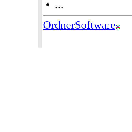
...
OrdnerSoftware