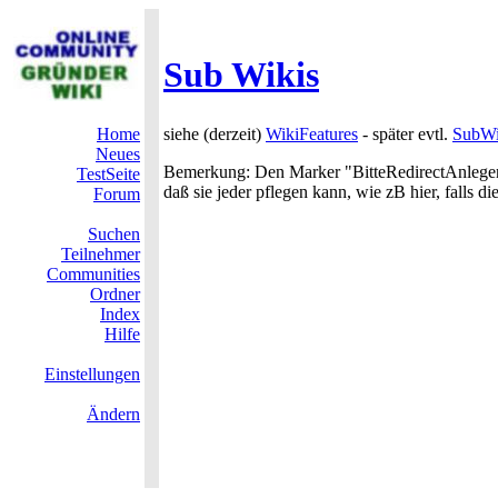
Sub Wikis
Home
siehe (derzeit)
WikiFeatures
- später evtl.
SubWi
Neues
Bemerkung: Den Marker "BitteRedirectAnlege
TestSeite
daß sie jeder pflegen kann, wie zB hier, falls di
Forum
Suchen
Teilnehmer
Communities
Ordner
Index
Hilfe
Einstellungen
Ändern