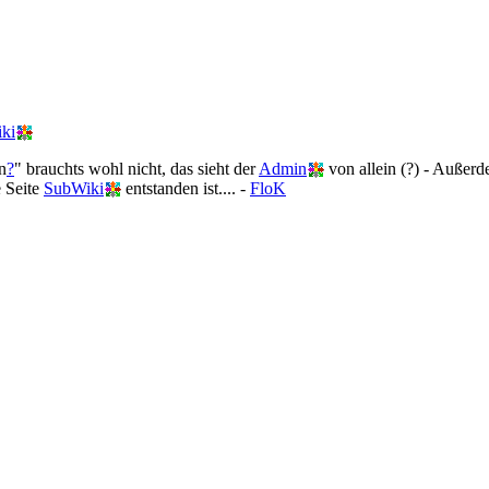
ki
n
?
" brauchts wohl nicht, das sieht der
Admin
von allein (?) - Außerd
e Seite
SubWiki
entstanden ist.... -
FloK