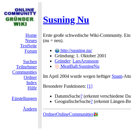
Susning Nu
Home
Erste große schwedische Wiki-Community. Ein 
Neues
(nu = neu).
TestSeite
http://susning.nu/
Forum
Gründung: 1. Oktober 2001
Gründer
:
LarsAronsson
Suchen
MeatBall:SusningNu
Teilnehmer
Communities
Im April 2004 wurde wegen heftiger
Spam
-Att
Ordner
Index
Besondere Funktionen:
[1]
Hilfe
DatumsSuche
?
(erkennt verschiedene Da
Einstellungen
GeografischeSuche
?
(erkennt Längen-Br
Ändern
OrdnerOnlineCommunities