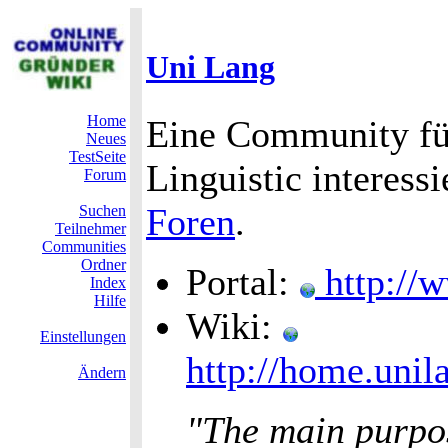
Uni Lang
Home
Eine Community für
Neues
TestSeite
Linguistic interess
Forum
Foren
.
Suchen
Teilnehmer
Communities
Ordner
Portal:
http://w
Index
Hilfe
Wiki:
Einstellungen
http://home.unil
Ändern
"The main purpo