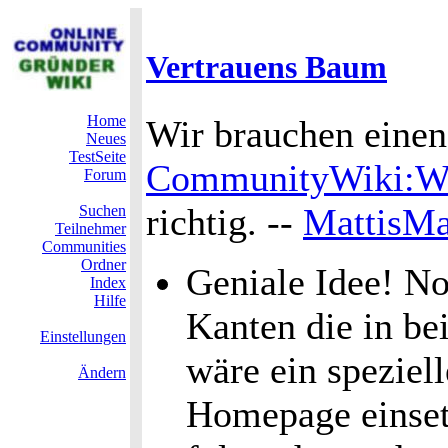
Vertrauens Baum
Home
Wir brauchen eine
Neues
TestSeite
CommunityWiki:Wi
Forum
richtig. --
MattisMa
Suchen
Teilnehmer
Communities
Ordner
Geniale Idee! No
Index
Hilfe
Kanten die in be
Einstellungen
wäre ein speziell
Ändern
Homepage einset