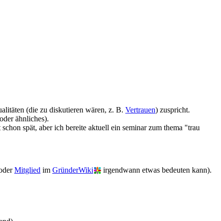
litäten (die zu diskutieren wären, z. B.
Vertrauen
) zuspricht.
oder ähnliches).
chon spät, aber ich bereite aktuell ein seminar zum thema "trau
oder
Mitglied
im
GründerWiki
irgendwann etwas bedeuten kann).