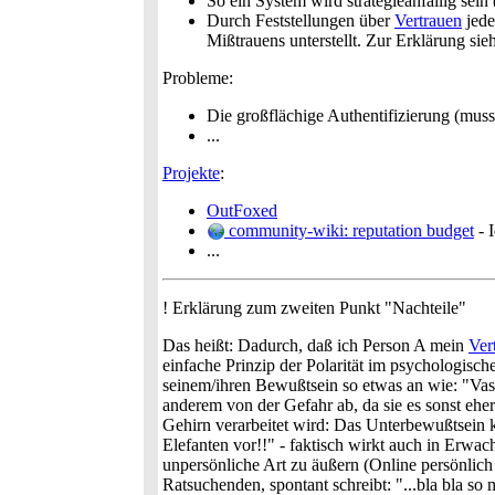
So ein System wird strategieanfällig sei
Durch Feststellungen über
Vertrauen
jede
Mißtrauens unterstellt. Zur Erklärung sie
Probleme:
Die großflächige Authentifizierung (mus
...
Projekte
:
OutFoxed
community-wiki: reputation budget
- 
...
! Erklärung zum zweiten Punkt "Nachteile"
Das heißt: Dadurch, daß ich Person A mein
Ver
einfache Prinzip der Polarität im psychologisc
seinem/ihren Bewußtsein so etwas an wie: "Vas
anderem von der Gefahr ab, da sie es sonst ehe
Gehirn verarbeitet wird: Das Unterbewußtsein 
Elefanten vor!!" - faktisch wirkt auch in Erwa
unpersönliche Art zu äußern (Online persönlic
Ratsuchenden, spontant schreibt: "...bla bla so