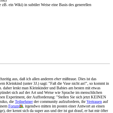
hend)
B. ein Wiki) in subtiler Weise eine Basis des generellen
ichzeitig aus, daß ich allen anderen
eher
mißtraue. Dies ist das
m Kleinkind (unter 3J.) sagt: "Faß die Vase nicht an!", so kommt in
n. daher lenkt man Kleinkinder und Babies am besten mit etwas
egründet sich auf der Art und Weise wie Sprache im menschlichen
hen Experiment, der Aufforderung: "Stellen Sie sich jetzt KEINEN
isiko, die
Teilnehmer
der community aufzufordern, ihr
Vertrauen
auf
einem
Forum
, irgendwo mitten im posten einer Antwort an einen
 der kennt sich da super aus und der ist gut drauf, er hat mir öfter