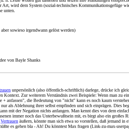
n (d. h. Leute wollen gut dastehen und setzen ihre Handlungen entsprec
r Art, wird dem System (sozial-technisches Kommunikationsgefüge wie z
he unten.
s aber sowieso irgendwann gelöst werden)
Idee von Bayle Shanks
trauen
unpersönlich (also öffentlich-schriftlich) darlege, drücke ich gle
hen Kontext. Zur weiterem Verständnis zwei Beispiele: Wenn man zu eine
e + anfassen", die Bedeutung von "nicht" kann es noch kaum verstehe
r nur als Ablehnung ihrer selbst empfinden und sich einprägen. Dies b
kann mit der Negation nichts anfangen. Man kennt dies von dem einfac
chsenen immer noch das Unterbewußtsein mit, es birgt also ein großes R
h
Vertrauen
äußern, könnte man sich etwa so vorstellen, daß jemand in 
 müßte es gehen bla - Ah! Du könntest Max fragen (Link-zu-max-userpage),