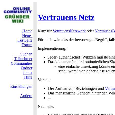
Vertrauens Netz
Home
Kurz für
VertrauensNetzwerk
oder
Vertrauens
Neues
Für mich wäre das der bervorzugte Begriff, falls
TestSeite
Forum
Implementierung:
Suchen
Jeder (authentische!) Wikizen müsste ein
Teilnehmer
Das könnte auf einer kontinuierlichen Sk
Communities
eine einfache umsetzung könnte ein
Ordner
schau wem" vor, daher diese zeilen
Index
Hilfe
Vorteile:
Einstellungen
Der Aufbau von Beziehungen und
Vertr
Das menschliche Geflecht hinter den Wiki
Ändern
...
Nachteile: