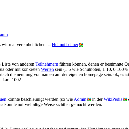
Baum
.
 wir mal vereinheitlichen. --
HelmutLeitner
e Liste von anderen
Teilnehmern
führen können, denen er bestimmte Qua
ala oder mit konkreten
Werten
sein (1-5 wie Schulnoten, 1-10, 0-100% 
fach die nennung von namen auf der eigenen homepage sein. ok, es ist s
. karl. 1002
auen
könnte beschleunigt werden (so wie
Admin
in der
WikiPedia
s könnte auf vielfältige Weise sichtbar gemacht werden.