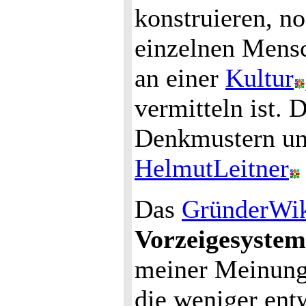
konstruieren, n
einzelnen Mensc
an einer
Kultur
vermitteln ist. 
Denkmustern uns
HelmutLeitner
Das
GründerWi
Vorzeigesystem
meiner Meinung 
die weniger ent