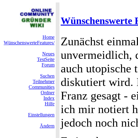
Wünschenswerte Fe
Home
Zunächst einmal
WünschenswerteFeatures/
unvermeidlich, 
Neues
TestSeite
auch utopische 
Forum
Suchen
diskutiert wird.
Teilnehmer
Communities
Franz gesagt - e
Ordner
Index
Hilfe
ich mir notiert 
Einstellungen
jedoch noch nic
Ändern