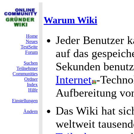
Warum Wiki
Home
Jeder Benutzer 
Neues
TestSeite
auf das gespeich
Forum
Sekunden benutz
Suchen
Teilnehmer
Communities
Internet
-Technol
Ordner
Index
Aufbereitung v
Hilfe
Einstellungen
Das Wiki hat sich
Ändern
weltweit tausen