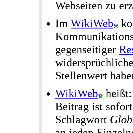
Webseiten zu er
Im
WikiWeb
ko
Kommunikationsku
gegenseitiger
Re
widersprüchlich
Stellenwert habe
WikiWeb
heißt
Beitrag ist sofor
Schlagwort
Glob
an jeden Einzeln