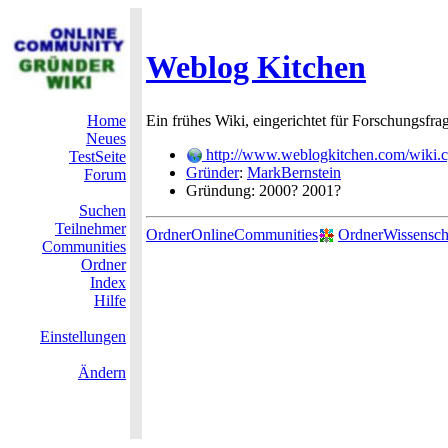
Weblog Kitchen
Home
Ein frühes Wiki, eingerichtet für Forschungsf
Neues
http://www.weblogkitchen.com/wiki.
TestSeite
Gründer
:
MarkBernstein
Forum
Gründung: 2000? 2001?
Suchen
Teilnehmer
OrdnerOnlineCommunities
OrdnerWissensch
Communities
Ordner
Index
Hilfe
Einstellungen
Ändern