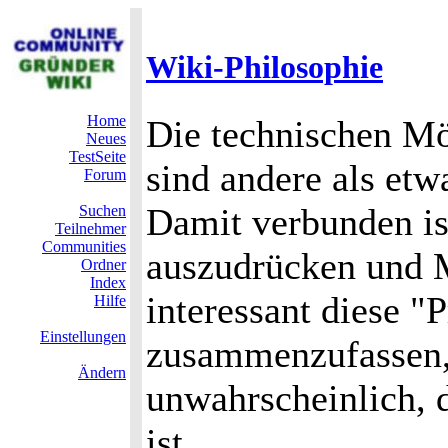
Wiki-Philosophie
Home
Die technischen Mö
Neues
TestSeite
sind andere als etw
Forum
Damit verbunden ist
Suchen
Teilnehmer
Communities
auszudrücken und M
Ordner
Index
interessant diese "P
Hilfe
Einstellungen
zusammenzufassen, 
Ändern
unwahrscheinlich, d
ist.