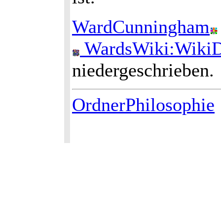
WardCunningham
WardsWiki:WikiDe
niedergeschrieben.
OrdnerPhilosophie