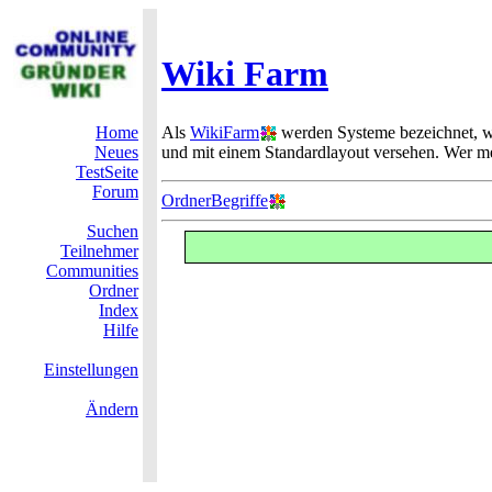
Wiki Farm
Home
Als
WikiFarm
werden Systeme bezeichnet, wo
Neues
und mit einem Standardlayout versehen. Wer meh
TestSeite
Forum
OrdnerBegriffe
Suchen
Teilnehmer
Communities
Ordner
Index
Hilfe
Einstellungen
Ändern