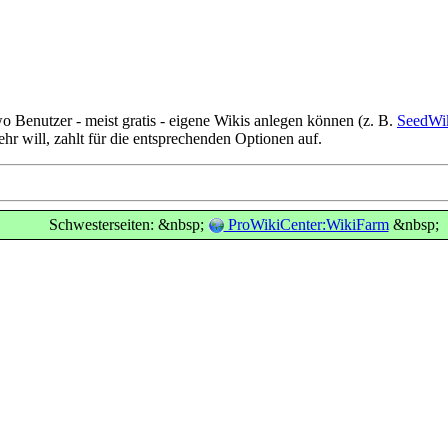
 Benutzer - meist gratis - eigene Wikis anlegen können (z. B.
SeedWi
r will, zahlt für die entsprechenden Optionen auf.
Schwesterseiten: &nbsp;
ProWikiCenter:WikiFarm
&nbsp;