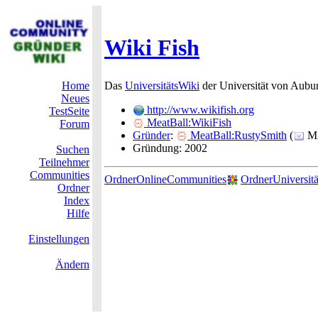
Wiki Fish
Home
Das
UniversitätsWiki
der Universität von Aub
Neues
http://www.wikifish.org
TestSeite
MeatBall:WikiFish
Forum
Gründer
:
MeatBall:RustySmith
(
MA
Gründung: 2002
Suchen
Teilnehmer
Communities
OrdnerOnlineCommunities
OrdnerUniversitä
Ordner
Index
Hilfe
Einstellungen
Ändern