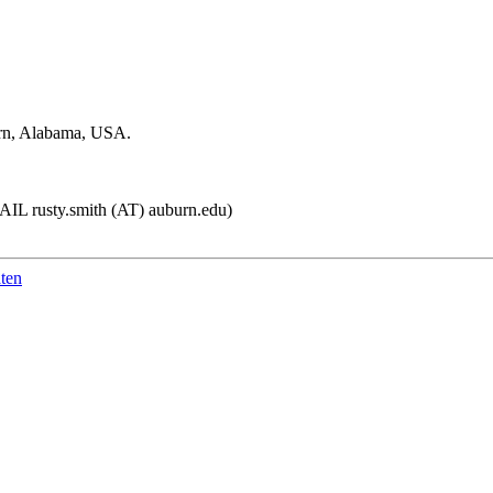
urn, Alabama, USA.
IL rusty.smith (AT) auburn.edu)
ten