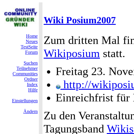
Wiki Posium2007
Home
Zum dritten Mal fi
Neues
TestSeite
Wikiposium
statt.
Forum
Suchen
Freitag 23. Nov
Teilnehmer
Communities
Ordner
http://wikiposi
Index
Hilfe
Einreichfrist für
Einstellungen
Ändern
Zu den Veranstaltu
Tagungsband
Wiki