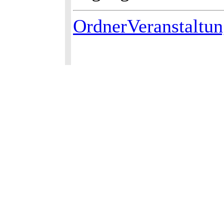
OrdnerVeranstaltu