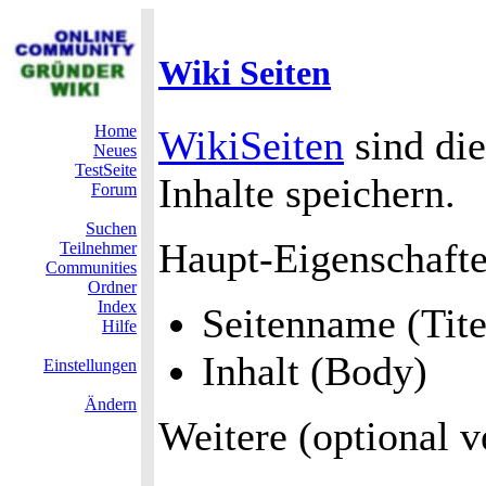
Wiki Seiten
Home
WikiSeiten
sind die
Neues
TestSeite
Inhalte speichern.
Forum
Suchen
Haupt-Eigenschafte
Teilnehmer
Communities
Ordner
Index
Seitenname (Tite
Hilfe
Inhalt (Body)
Einstellungen
Ändern
Weitere (optional v