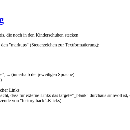
g
s, die noch in den Kinderschuhen stecken.
ei den "markups" (Steuerzeichen zur Textformatierung):
", ... (innerhalb der jeweiligen Sprache)
)
icher Links
cht, dass für externe Links das target="_blank" durchaus sinnvoll is
tzende von "history back"-Klicks)