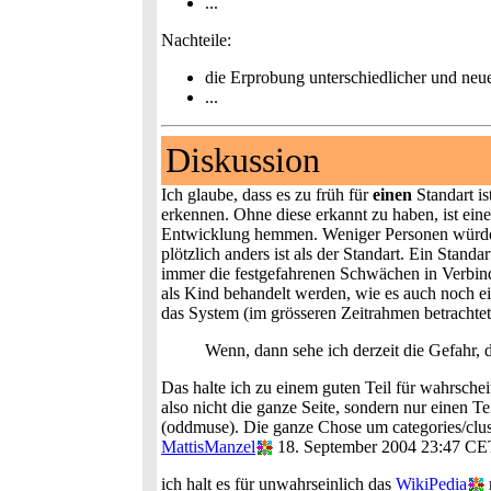
...
Nachteile:
die Erprobung unterschiedlicher und neu
...
Diskussion
Ich glaube, dass es zu früh für
einen
Standart is
erkennen. Ohne diese erkannt zu haben, ist ein
Entwicklung hemmen. Weniger Personen würde
plötzlich anders ist als der Standart. Ein Sta
immer die festgefahrenen Schwächen in Verbindu
als Kind behandelt werden, wie es auch noch ein 
das System (im grösseren Zeitrahmen betrachtet
Wenn, dann sehe ich derzeit die Gefahr, 
Das halte ich zu einem guten Teil für wahrschei
also nicht die ganze Seite, sondern nur einen T
(oddmuse). Die ganze Chose um categories/clust
MattisManzel
18. September 2004 23:47 CE
ich halt es für unwahrseinlich das
WikiPedia