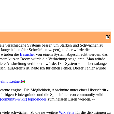
 viele verschiedene Systeme besser, um Stärken und Schwächen zu
ht lange halten (der Schwächen wegen), und er würde die
m würden die
Besucher
von einem System abgeschreckt werden, das
ch diesem kurzen Boom würde die Verbreitung stagnieren. Man würde
tere Ausbreitung verhindern würde. Das System soll lieber solange
n (ausgereift) ist, halte ich für einen Fehler. Dieser Fehler würde
n.
elmutLeitner
otente engine. Die Möglichkeit, Abschnitte unter einer Überschrift -
die farbigen Hintergründe und die Sprachfilter von community-wiki
(comunity-wiki:) topic-nodes
zum heissen Eisen werden. --
zu viele schwächen. zb die ne weitere
WikiSeite
für die diskusionen zu