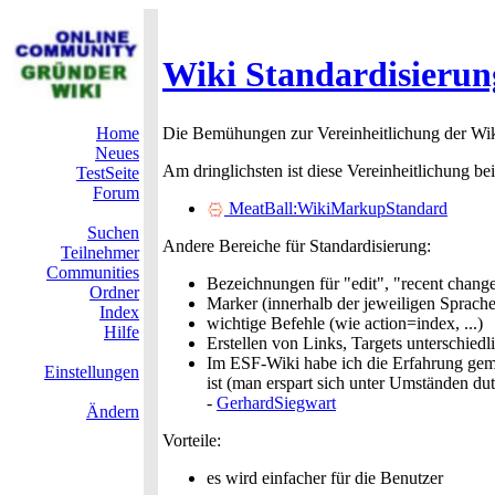
Wiki Standardisierun
Home
Die Bemühungen zur Vereinheitlichung der Wiki
Neues
Am dringlichsten ist diese Vereinheitlichung b
TestSeite
Forum
MeatBall:WikiMarkupStandard
Suchen
Andere Bereiche für Standardisierung:
Teilnehmer
Communities
Bezeichnungen für "edit", "recent changes
Ordner
Marker (innerhalb der jeweiligen Sprache
Index
wichtige Befehle (wie action=index, ...)
Hilfe
Erstellen von Links, Targets unterschiedl
Im ESF-Wiki habe ich die Erfahrung gema
Einstellungen
ist (man erspart sich unter Umständen du
-
GerhardSiegwart
Ändern
Vorteile:
es wird einfacher für die Benutzer