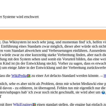
er Systeme wird erschwert
t. Das Wikisystem ist noch sehr jung, und momentan find' ich, helfen
e Einführung eines Standarts zwar möglich, dieser aber würde sich nic
n vom Standart abweichen und Verbesserungen einführen. Ausserde
ndart würde zwar zu eine kurzzeitig starke Verbreitung finden, aber na
ng mit den System sehen und somit ein Vorurteil bilden, das eine wei
Kind ist (in der Entwicklung steckt). Vorher zu sagen, dass es erwachse
) um einige Jahre in der Entwicklung und der Verbreitung zurückwerfe
dass die
WikiPedia
zu einer Art defacto-Standard werden könnte. --
H
nlich, sehe es aber nicht als Problem, denn mir scheint Mediawki eine p
eil davon - zu editieren, ist überragend. Fehlen tun mir eigentlich nur 
ers/subpages hab' ich zwar noch nicht geschnallt, sie wird aber um
T
mit ihrer
WikiEngines
einen standart stellen. die engine hat einfach 