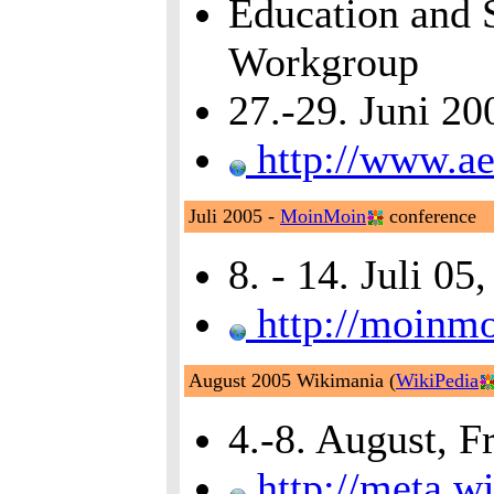
Education and 
Workgroup
27.-29. Juni 20
http://www.ae
Juli 2005 -
MoinMoin
conference
8. - 14. Juli 0
http://moinmo
August 2005 Wikimania (
WikiPedia
4.-8. August, F
http://meta.w