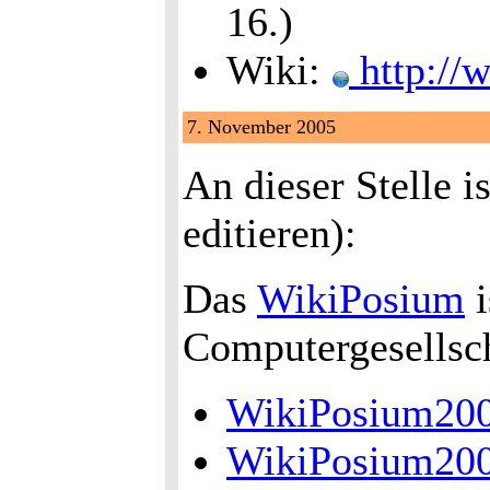
16.)
Wiki:
http://w
7. November 2005
An dieser Stelle i
editieren):
Das
WikiPosium
i
Computergesellsch
WikiPosium20
WikiPosium20