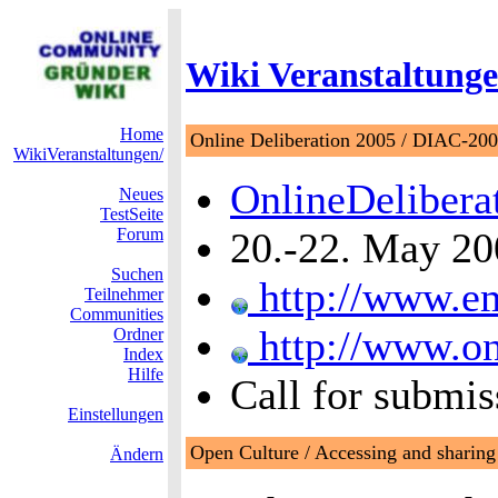
Wiki Veranstaltunge
Home
Online Deliberation 2005 / DIAC-20
WikiVeranstaltungen/
OnlineDelibera
Neues
TestSeite
Forum
20.-22. May 200
Suchen
http://www.em
Teilnehmer
Communities
http://www.on
Ordner
Index
Hilfe
Call for submis
Einstellungen
Open Culture / Accessing and sharin
Ändern