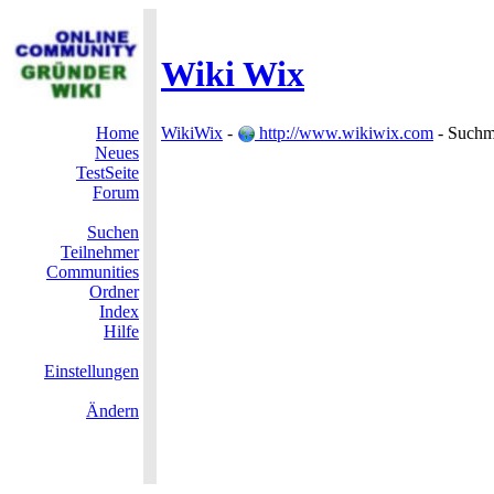
Wiki Wix
Home
WikiWix
-
http://www.wikiwix.com
- Suchm
Neues
TestSeite
Forum
Suchen
Teilnehmer
Communities
Ordner
Index
Hilfe
Einstellungen
Ändern