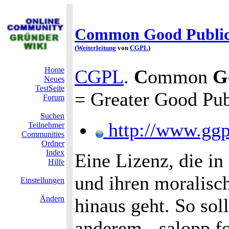
Common Good Public
(
Weiterleitung
von
CGPL
)
Home
CGPL
.
C
ommon
G
Neues
TestSeite
= Greater Good Pub
Forum
Suchen
http://www.ggp
Teilnehmer
Communities
Ordner
Index
Eine Lizenz, die in
Hilfe
und ihren moralisc
Einstellungen
Ändern
hinaus geht. So so
anderem - salopp f