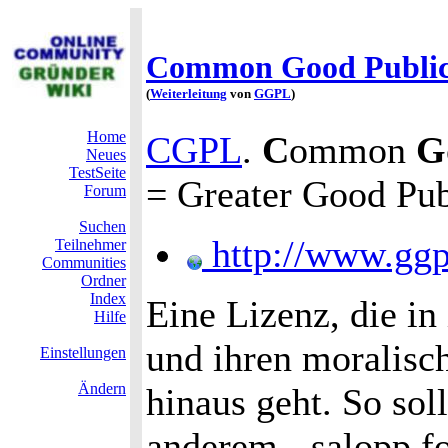
Common Good Public
(
Weiterleitung
von
GGPL
)
Home
CGPL
.
C
ommon
G
Neues
TestSeite
= Greater Good Pub
Forum
Suchen
http://www.ggp
Teilnehmer
Communities
Ordner
Index
Eine Lizenz, die in
Hilfe
und ihren moralisc
Einstellungen
Ändern
hinaus geht. So so
anderem - salopp f