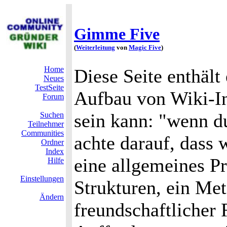
Gimme Five
(
Weiterleitung
von
Magic Five
)
Home
Diese Seite enthält
Neues
TestSeite
Aufbau von Wiki-In
Forum
sein kann: "wenn du
Suchen
Teilnehmer
Communities
achte darauf, dass 
Ordner
Index
eine allgemeines Pr
Hilfe
Einstellungen
Strukturen, ein Met
Ändern
freundschaftlicher 