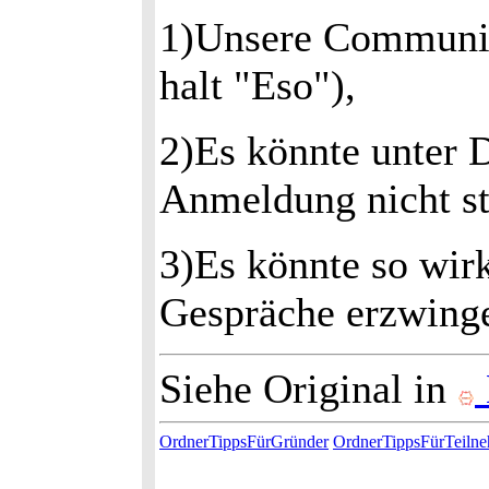
1)Unsere Community 
halt "Eso"),
2)Es könnte unter D
Anmeldung nicht sta
3)Es könnte so wir
Gespräche erzwinge
Siehe Original in
OrdnerTippsFürGründer
OrdnerTippsFürTeiln