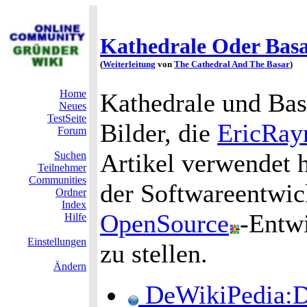
Kathedrale Oder Bas
(
Weiterleitung
von
The Cathedral And The Basar
)
Home
Kathedrale und Bas
Neues
TestSeite
Bilder, die
EricRa
Forum
Artikel verwendet 
Suchen
Teilnehmer
Communities
der Softwareentwic
Ordner
Index
OpenSource
-Entw
Hilfe
Einstellungen
zu stellen.
Ändern
DeWikiPedia:D