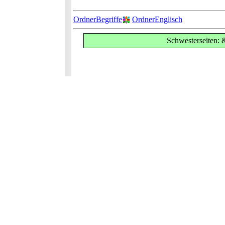
OrdnerBegriffe
OrdnerEnglisch
Schwesterseiten: