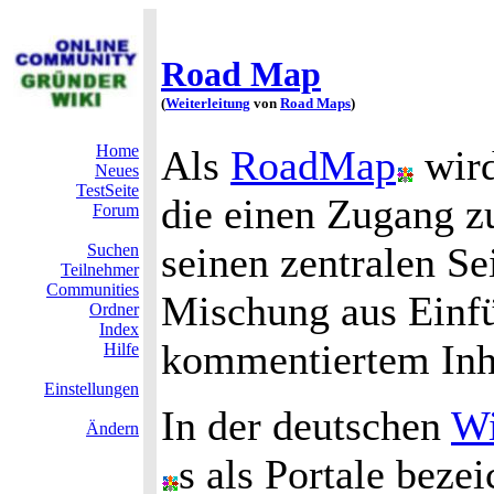
Road Map
(
Weiterleitung
von
Road Maps
)
Home
Als
RoadMap
wird
Neues
TestSeite
die einen Zugang 
Forum
seinen zentralen Sei
Suchen
Teilnehmer
Communities
Mischung aus Einfü
Ordner
Index
kommentiertem Inha
Hilfe
Einstellungen
In der deutschen
Wi
Ändern
s als Portale bezei