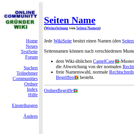
Seiten Name
(
Weiterleitung
von
Seiten Namen
)
Home
Jede
WikiSeite
besitzt einen Namen (den
Seite
Neues
Seitennamen können nach verschiedenen Muste
TestSeite
Forum
dem Wiki-üblichen
CamelCase
-Muster
die Abweichung von der normalen
Recht
Suchen
freie Namenswahl, normale
Rechtschrei
Teilnehmer
Begriffen
besteht.
Communities
Ordner
Index
OrdnerBegriffe
Hilfe
Einstellungen
Ändern