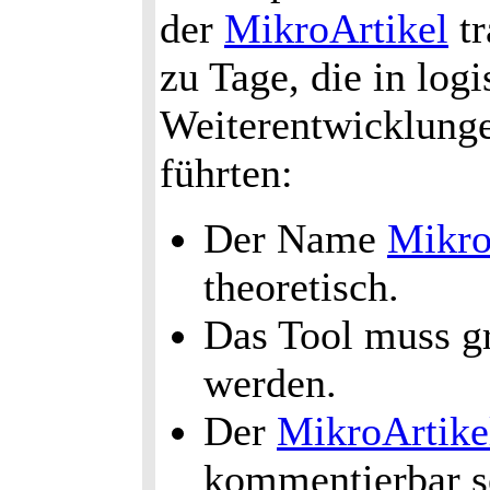
der
MikroArtikel
tr
zu Tage, die in log
Weiterentwicklung
führten:
Der Name
Mikro
theoretisch.
Das Tool muss gr
werden.
Der
MikroArtike
kommentierbar s