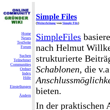
Simple Files
(
Weiterleitung
von
Simple File
)
Home
SimpleFiles
basiere
Neues
TestSeite
nach Helmut Willk
Forum
strukturierte Beitr
Suchen
Teilnehmer
Communities
Schablonen
, die v.
Ordner
Index
Anschlussmöglichke
Hilfe
Einstellungen
bieten.
Ändern
In der praktischen 