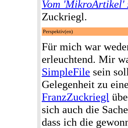
Vom 'MikroArtikel' 
Zuckriegl.
Perspektiv(en)
Für mich war weder 
erleuchtend. Mir wa
SimpleFile
sein sol
Gelegenheit zu ein
FranzZuckriegl
über
sich auch die Sach
dass ich die gewonn