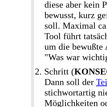
diese aber kein P
bewusst, kurz ge
soll. Maximal ca.
Tool führt tatsäc
um die bewußte 
"Was war wichti
2. Schritt (
KONSE
Dann soll der
Te
stichwortartig n
Möglichkeiten o