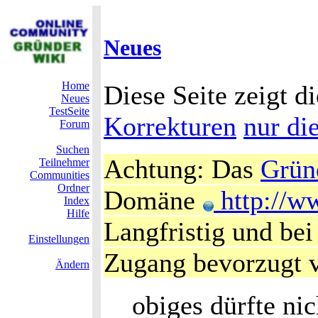
Neues
Home
Diese Seite zeigt di
Neues
TestSeite
Korrekturen
nur di
Forum
Suchen
Achtung: Das
Grün
Teilnehmer
Communities
Ordner
Domäne
http://w
Index
Hilfe
Langfristig und bei
Einstellungen
Zugang bevorzugt 
Ändern
obiges dürfte nic