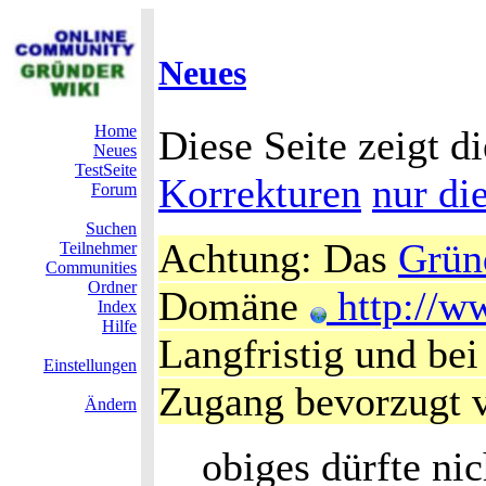
Neues
Home
Diese Seite zeigt di
Neues
TestSeite
Korrekturen
nur di
Forum
Suchen
Achtung: Das
Grün
Teilnehmer
Communities
Ordner
Domäne
http://w
Index
Hilfe
Langfristig und bei
Einstellungen
Zugang bevorzugt 
Ändern
obiges dürfte nic