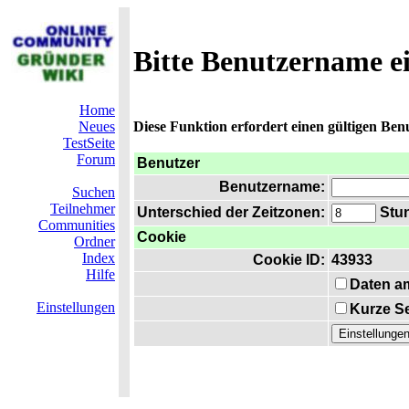
Bitte Benutzername e
Home
Neues
Diese Funktion erfordert einen gültigen Be
TestSeite
Forum
Benutzer
Benutzername:
Suchen
Teilnehmer
Unterschied der Zeitzonen:
Stun
Communities
Cookie
Ordner
Index
Cookie ID:
43933
Hilfe
Daten a
Einstellungen
Kurze Se