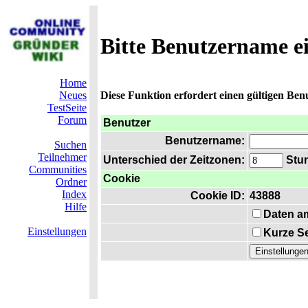
Bitte Benutzername e
Home
Neues
Diese Funktion erfordert einen gültigen Be
TestSeite
Forum
Benutzer
Benutzername:
Suchen
Teilnehmer
Unterschied der Zeitzonen:
Stun
Communities
Cookie
Ordner
Index
Cookie ID:
43888
Hilfe
Daten a
Einstellungen
Kurze Se