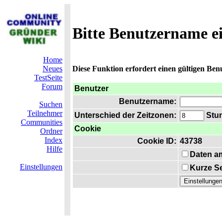
Bitte Benutzername e
Home
Neues
Diese Funktion erfordert einen gültigen Be
TestSeite
Forum
Benutzer
Benutzername:
Suchen
Teilnehmer
Unterschied der Zeitzonen:
Stun
Communities
Cookie
Ordner
Index
Cookie ID:
43738
Hilfe
Daten a
Einstellungen
Kurze Se