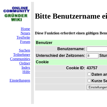
Bitte Benutzername e
Home
Neues
Diese Funktion erfordert einen gültigen Be
TestSeite
Forum
Benutzer
Benutzername:
Suchen
Teilnehmer
Unterschied der Zeitzonen:
Stun
Communities
Cookie
Ordner
Index
Cookie ID:
43757
Hilfe
Daten a
Einstellungen
Kurze Se