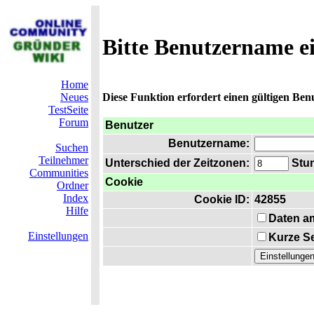
Bitte Benutzername e
Home
Neues
Diese Funktion erfordert einen gültigen Be
TestSeite
Forum
Benutzer
Benutzername:
Suchen
Teilnehmer
Unterschied der Zeitzonen:
Stun
Communities
Cookie
Ordner
Index
Cookie ID:
42855
Hilfe
Daten a
Einstellungen
Kurze Se