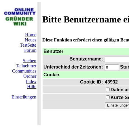
Bitte Benutzername e
Home
Neues
Diese Funktion erfordert einen gültigen Be
TestSeite
Forum
Benutzer
Benutzername:
Suchen
Teilnehmer
Unterschied der Zeitzonen:
Stun
Communities
Cookie
Ordner
Index
Cookie ID:
43932
Hilfe
Daten a
Einstellungen
Kurze Se