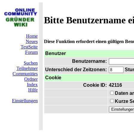
Bitte Benutzername e
Home
Neues
Diese Funktion erfordert einen gültigen Be
TestSeite
Forum
Benutzer
Benutzername:
Suchen
Teilnehmer
Unterschied der Zeitzonen:
Stun
Communities
Cookie
Ordner
Index
Cookie ID:
42116
Hilfe
Daten a
Einstellungen
Kurze Se