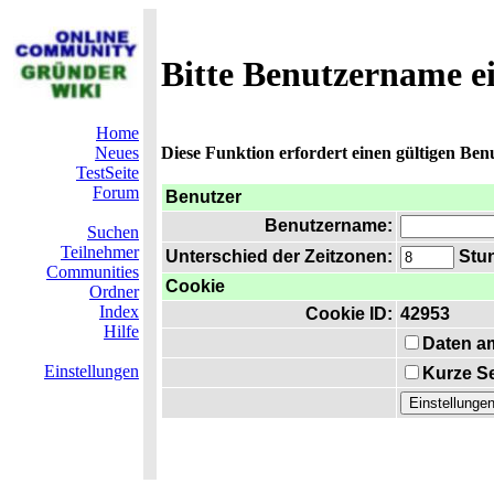
Bitte Benutzername e
Home
Neues
Diese Funktion erfordert einen gültigen Be
TestSeite
Forum
Benutzer
Benutzername:
Suchen
Teilnehmer
Unterschied der Zeitzonen:
Stun
Communities
Cookie
Ordner
Index
Cookie ID:
42953
Hilfe
Daten a
Einstellungen
Kurze Se