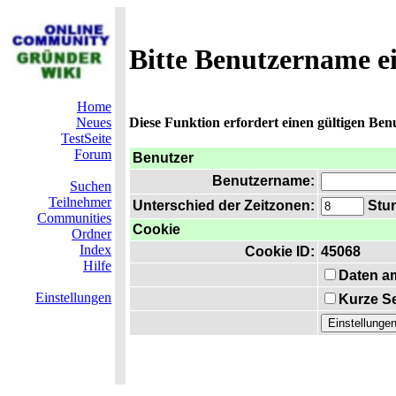
Bitte Benutzername e
Home
Neues
Diese Funktion erfordert einen gültigen Be
TestSeite
Forum
Benutzer
Benutzername:
Suchen
Teilnehmer
Unterschied der Zeitzonen:
Stun
Communities
Cookie
Ordner
Index
Cookie ID:
45068
Hilfe
Daten a
Einstellungen
Kurze Se