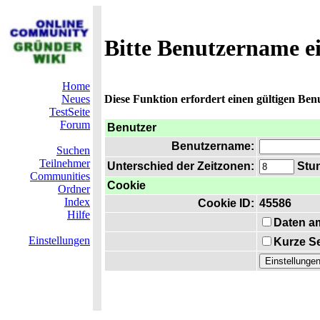
Bitte Benutzername e
Home
Neues
Diese Funktion erfordert einen gültigen Be
TestSeite
Forum
Benutzer
Benutzername:
Suchen
Teilnehmer
Unterschied der Zeitzonen:
Stun
Communities
Cookie
Ordner
Index
Cookie ID:
45586
Hilfe
Daten a
Einstellungen
Kurze Se