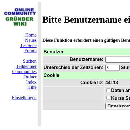
Bitte Benutzername e
Home
Neues
Diese Funktion erfordert einen gültigen Be
TestSeite
Forum
Benutzer
Benutzername:
Suchen
Teilnehmer
Unterschied der Zeitzonen:
Stun
Communities
Cookie
Ordner
Index
Cookie ID:
44113
Hilfe
Daten a
Einstellungen
Kurze Se