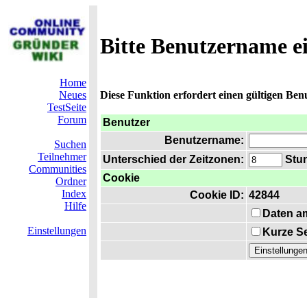
Bitte Benutzername e
Home
Neues
Diese Funktion erfordert einen gültigen Be
TestSeite
Forum
Benutzer
Benutzername:
Suchen
Teilnehmer
Unterschied der Zeitzonen:
Stun
Communities
Cookie
Ordner
Index
Cookie ID:
42844
Hilfe
Daten a
Einstellungen
Kurze Se