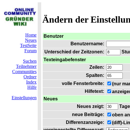
Ändern der Einstellu
Home
Benutzer
Neues
Benutzername:
TestSeite
Forum
Unterschied der Zeitzonen:
Stun
Texteingabefenster
Suchen
Teilnehmer
Zeilen:
Communities
Spalten:
Ordner
Index
volle Fensterbreite:
(nur ma
Hilfe
Hilfetext:
anzeige
Einstellungen
Neues
Neues zeigt:
Tage
neue Beiträge:
oben an
Differenzanzeige:
(diff)-L
voreingestellte Differenzart: