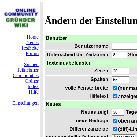
Ändern der Einstellu
Home
Benutzer
Neues
Benutzername:
TestSeite
Forum
Unterschied der Zeitzonen:
Stun
Texteingabefenster
Suchen
Teilnehmer
Zeilen:
Communities
Spalten:
Ordner
Index
volle Fensterbreite:
(nur ma
Hilfe
Hilfetext:
anzeige
Einstellungen
Neues
Neues zeigt:
Tage
neue Beiträge:
oben an
Differenzanzeige:
(diff)-L
voreingestellte Differenzart: