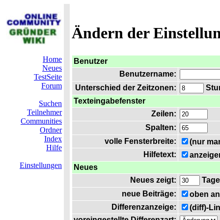
Ändern der Einstellu
Home
Benutzer
Neues
Benutzername:
TestSeite
Forum
Unterschied der Zeitzonen:
Stun
Texteingabefenster
Suchen
Teilnehmer
Zeilen:
Communities
Spalten:
Ordner
Index
volle Fensterbreite:
(nur ma
Hilfe
Hilfetext:
anzeige
Einstellungen
Neues
Neues zeigt:
Tage
neue Beiträge:
oben an
Differenzanzeige:
(diff)-L
voreingestellte Differenzart: