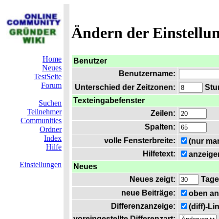
Ändern der Einstellu
Home
Benutzer
Neues
Benutzername:
TestSeite
Forum
Unterschied der Zeitzonen:
Stun
Texteingabefenster
Suchen
Teilnehmer
Zeilen:
Communities
Spalten:
Ordner
Index
volle Fensterbreite:
(nur ma
Hilfe
Hilfetext:
anzeige
Einstellungen
Neues
Neues zeigt:
Tage
neue Beiträge:
oben an
Differenzanzeige:
(diff)-L
voreingestellte Differenzart: