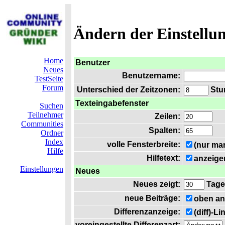
Ändern der Einstellu
Home
Benutzer
Neues
Benutzername:
TestSeite
Forum
Unterschied der Zeitzonen:
Stun
Texteingabefenster
Suchen
Teilnehmer
Zeilen:
Communities
Spalten:
Ordner
Index
volle Fensterbreite:
(nur ma
Hilfe
Hilfetext:
anzeige
Einstellungen
Neues
Neues zeigt:
Tage
neue Beiträge:
oben an
Differenzanzeige:
(diff)-L
voreingestellte Differenzart: