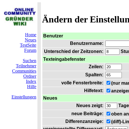
Ändern der Einstellu
Home
Benutzer
Neues
Benutzername:
TestSeite
Forum
Unterschied der Zeitzonen:
Stun
Texteingabefenster
Suchen
Teilnehmer
Zeilen:
Communities
Spalten:
Ordner
Index
volle Fensterbreite:
(nur ma
Hilfe
Hilfetext:
anzeige
Einstellungen
Neues
Neues zeigt:
Tage
neue Beiträge:
oben an
Differenzanzeige:
(diff)-L
voreingestellte Differenzart: